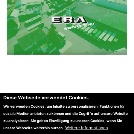
Diese Webseite verwendet Cookies.
Wir verwenden Cookies, um Inhalte zu personalisieren, Funktionen für
soziale Medien anbieten zu können und die Zugriffe auf unsere Website
© ERA - Internationale Spedition GmbH, Kornwestheim | Friedenstraße 6-10 | D-
70806 Kornwestheim
zu analysieren. Sie geben Einwilligung zu unseren Cookies, wenn Sie
Tel: +49 / 7154 / 1319 - 0 | Fax: +49 / 7154 / 2 87 35
Weitere Informationen
unsere Webseite weiterhin nutzen.
E-Mail:
service@era.de
| Haftungsausschluss:
www.era.de/haftung
| Impressum: