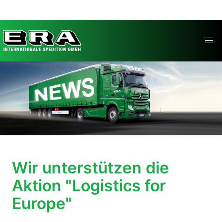
Direkt
zum
Inhalt
Image
Wir unterstützen die
Aktion "Logistics for
Europe"